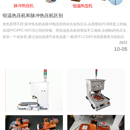
恒温热压机和脉冲热压机区别
发热原理不同 脉冲热压机由脉冲电流加热钛合金热压头,从面熔化PCB焊盘上的锡,
实现FFC/FPC与PCB之间的焊接。而恒温热压机则类似手工烙铁,在铜制的热压头
里装一个发热管,通过温控器调节发热温度,一般用于LCD/PCB高密度斑马纸的压
2022
合
10-05