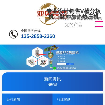
专业设计销售V槽分板
机、脉冲加热热压机
二十年匠心磨砺·只为造就更稳
定的产品
全国服务热线
135-2858-2360
新闻资讯
NEWS
公司新闻
行业资讯