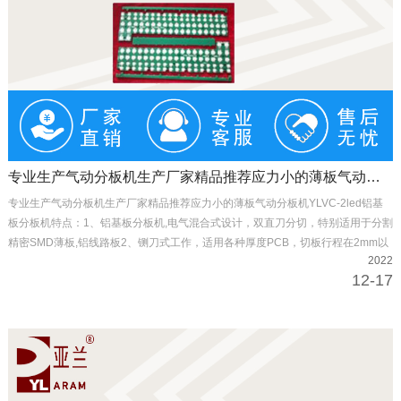
专业生产气动分板机生产厂家精品推荐应力小的薄板气动分板机YLPL
专业生产气动分板机生产厂家精品推荐应力小的薄板气动分板机YLVC-2led铝基
板分板机特点：1、铝基板分板机,电气混合式设计，双直刀分切，特别适用于分割
精密SMD薄板,铝线路板2、铡刀式工作，适用各种厚度PCB，切板行程在2mm以
2022
下，绝无操作安全上的顾虑3、将切板时所产生的内应力降至180μST以下,避免锡
12-17
裂，防止精密零件受损4、可分切V槽边缘与零件宽度最小0.3…