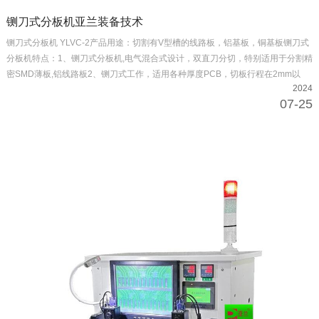
铡刀式分板机亚兰装备技术
铡刀式分板机 YLVC-2产品用途：切割有V型槽的线路板，铝基板，铜基板铡刀式
分板机特点：1、铡刀式分板机,电气混合式设计，双直刀分切，特别适用于分割精
密SMD薄板,铝线路板2、铡刀式工作，适用各种厚度PCB，切板行程在2mm以
2024
下，绝无操作安全上的顾虑3、将切板时所产生的内应力降至400μST以下,避免锡
07-25
裂，防止精密零件受损4、可分切V槽边缘与零件宽度0.3mm,高…