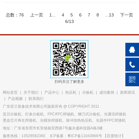
总数：76
上一页
1...
4
5
6
7
8
...13
下一页
6/13
扫码关注了解更多
网站首页
|
关于我们
|
产品中心
|
热压机
|
分板机
|
成功案例
|
新闻资讯
|
产品视频
|
联系我们
广东亚兰装备技术有限公司版权所有 @ COPYRIGHT 2011
亚贝分板机、灯条分板机、FPC/FFC焊锡机、铡刀式分板机、光通讯焊接机
墨盒芯片再生焊接机、光模块焊接机、脉冲加热热压机、光器件FPC焊接机
地址：广东省东莞市长安镇振安西路7号鑫永盛科技园A栋3楼
服务热线：13528582360
ICP备案：粤ICP备11043866号
【
百度统计
】