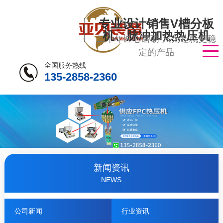
专业设计销售V槽分板
机、脉冲加热热压机
二十年匠心磨砺·只为造就更稳
定的产品
全国服务热线
135-2858-2360
新闻资讯
NEWS
公司新闻
行业资讯