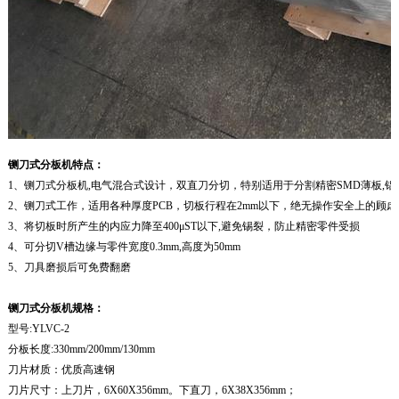
铡刀式分板机
特点：
1、铡刀式分板机,电气混合式设计，双直刀分切，特别适用于分割精密SMD薄板,铝
2、铡刀式工作，适用各种厚度PCB，切板行程在2mm以下，绝无操作安全上的顾虑
3、将切板时所产生的内应力降至400μST以下,避免锡裂，防止精密零件受损
4、可分切V槽边缘与零件宽度0.3mm,高度为50mm
5、刀具磨损后可免费翻磨
铡刀式分板机
规格：
型号:YLVC-2
分板长度:330mm/200mm/130mm
刀片材质：优质高速钢
刀片尺寸：上刀片，6X60X356mm。下直刀，6X38X356mm；