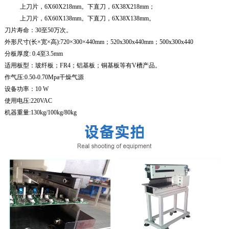
上刀片，6X60X218mm。下直刀，6X38X218mm；
上刀片，6X60X138mm。下直刀，6X38X138mm。
刀片寿命：30至50万次。
外形尺寸(长×宽×高):720×300×440mm；520x300x440mm；500x300x440
分板厚度: 0.4至3.5mm
适用板型：玻纤板；FR4；铝基板；铜基板等有V槽产品。
作气压:0.50-0.70Mpa干燥气源
设备功率：10 W
使用电压:220VAC
机器重量:130kg/100kg/80kg