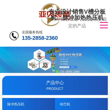
专业设计销售V槽分板
机、脉冲加热热压机
二十年匠心磨砺·只为造就更稳
定的产品
全国服务热线
135-2858-2360
产品中心
PRODUCT
脉冲热压机
哈巴机