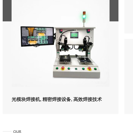
芯片焊接解决方案，采用先进焊接技术，确保高精度和可靠性，满足多种
B冲压分板机，PCB裂片机，PCB裁板机，PCB切板机
块焊接机光模块是数据中心、5G、光纤通信网络的核心部件，其内部集成
块焊接机_墨盒芯片焊接_哈巴焊机_脉冲式热压机_PCB|铡刀式分板机_河
焊接需求…
光器（TOSA…
贝智能装备有…
2025-
11-
0
2026-
2025-
2025-
05-
09-
07-
3
0
1
FPC热压机精密制造操作简单方便快捷品质稳定经久耐用_亚兰
哈巴焊机,哈巴机焊头 视觉定位精密排线自动热压焊接机
热压焊接
定经久
光模块焊接机, 精密焊接设备, 高效焊接技术
连接器
05-
02-
07
27
刀切
专注光模块焊接机，提供高效精密焊接解决方案，为
、…
电子制造业提升生产效率。了解更多尖…
03-
20