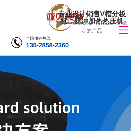
专业设计销售V槽分板
机、脉冲加热热压机
二十年匠心磨砺·只为造就更稳
定的产品
全国服务热线
135-2858-2360