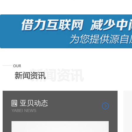
亚贝动态
YABEI NEWS
芯片焊接, 芯片焊接技术, 墨盒焊接机
C,PCB冲压分板机
块焊接机
选择适合的墨盒芯片再生焊接机？