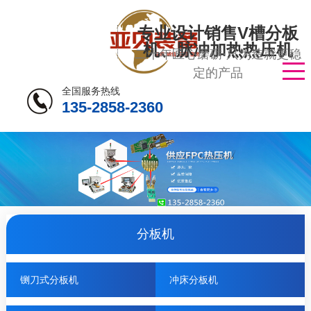
专业设计销售V槽分板
机、脉冲加热热压机
二十年匠心磨砺·只为造就更稳
定的产品
全国服务热线
135-2858-2360
分板机
铡刀式分板机
冲床分板机