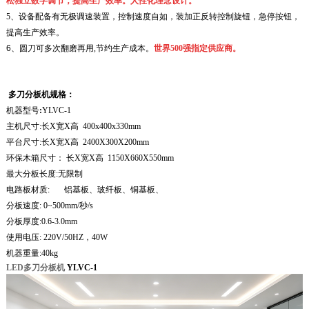
松独立数字
调节，提高生产效率。人性化理念设计。
5
、设备配备有无极调速装置，控制速度自如，装加正反转控制旋钮，急停按钮，
提高生产效率。
6
、
圆刀可多次翻磨再用,节约生产成本。
世界500强指定供应商。
多刀分板机
规格：
机器型号
:
YLVC-1
主机尺寸
:
长
X
宽
X
高
400x400x330mm
平台尺寸
:
长
X
宽
X
高
2400X300X200mm
环保木箱尺寸：
长
X
宽
X
高
1150X660X550mm
最大分板长度
:
无限制
电路板材质
:
铝基板、玻纤板、铜基板、
分板速度
: 0~500mm/
秒
/s
分板厚度
:0.6-3.0mm
使用电压
: 220V/50HZ
，
40W
机器重量
:
40kg
LED多刀分板机
YLVC-1