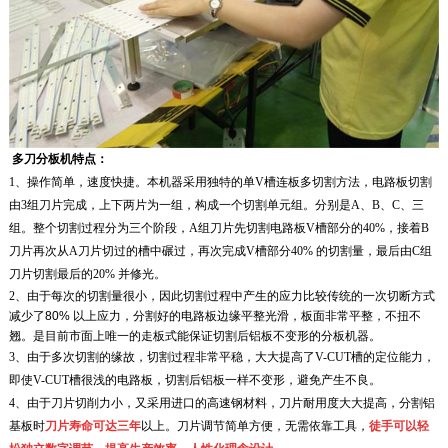
多刀分板机特点：
1
、操作简单，速度快捷。本机器采用独特的单V槽连板多切割方法，电路板切割
由3组刀片完成，上下两片为一组，构成一个切割单元组。分别是
A
、
B
、
C
、三
组。整个切割过程分为三个阶段，
A
组刀片先切割电路板V槽部分的
40%
，接着
B
刀片再次从
A
刀片切过的槽中碾过，再次完成V槽部分
40%
的切割量，最后由
C组
刀片切割最后的
20%
并修光。
2、由于每次的切割量很小，因此切割过程中产生的应力比较传统的一次切断方式
减少了
80%
以上应力，分割好的电路板边缘平整光滑，板面非常平整，不扭不
翘。是目前市面上唯一的走板式能保证切割后铝板不变形的分板机器。
3
、由于多次切割的缘故，切割过程非常平稳，大大提高了
V-CUT
槽的定位能力，
即使
V-CUT
槽很浅的电路板，切割后铝板一样不变形，避免产生不良。
4
、由于刀片切削力小，又采用进口的高速钢材料，刀片耐用度大大提高，分割铝
基板时
刀片寿命可达三年
以上。刀片调节简单方便，无需依靠工具，
徒手可以轻