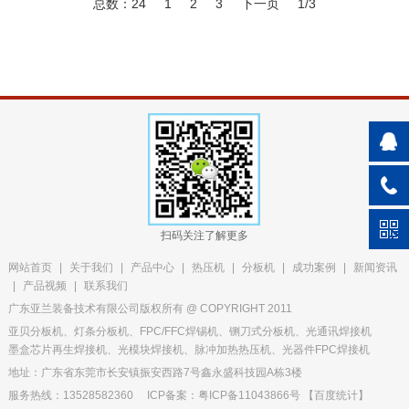
总数：24
1
2
3
下一页
1/3
扫码关注了解更多
网站首页
|
关于我们
|
产品中心
|
热压机
|
分板机
|
成功案例
|
新闻资讯
|
产品视频
|
联系我们
广东亚兰装备技术有限公司版权所有 @ COPYRIGHT 2011
亚贝分板机、灯条分板机、FPC/FFC焊锡机、铡刀式分板机、光通讯焊接机
墨盒芯片再生焊接机、光模块焊接机、脉冲加热热压机、光器件FPC焊接机
地址：广东省东莞市长安镇振安西路7号鑫永盛科技园A栋3楼
服务热线：13528582360
ICP备案：粤ICP备11043866号
【
百度统计
】