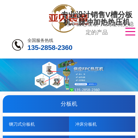
专业设计销售V槽分板
机、脉冲加热热压机
二十年匠心磨砺·只为造就更稳
定的产品
全国服务热线
135-2858-2360
分板机
铡刀式分板机
冲床分板机