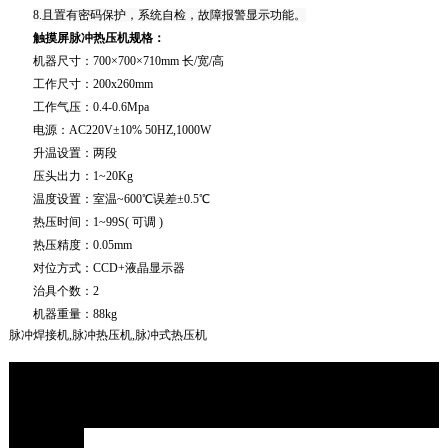
8.且置有密码保护，系统自检，故障报警显示功能。
触摸屏脉冲热压机
规格：
机器尺寸：700×700×710mm 长/宽/高
工作尺寸：200x260mm
工作气压：0.4-0.6Mpa
电源：AC220V±10% 50HZ,1000W
升温设置：两段
压头出力：1~20Kg
温度设置：室温~600℃误差±0.5℃
热压时间：1~99S
( 可调 )
热压精度：0.05mm
对位方式：CCD+液晶显示器
治具个数：2
机器重量：88kg
脉冲焊接机,脉冲热压机,脉冲式热压机