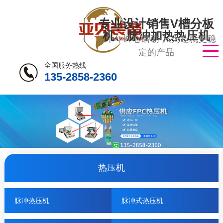
专业设计销售V槽分板
机、脉冲加热热压机
二十年匠心磨砺·只为造就更稳
定的产品
全国服务热线
135-2858-2360
热压机
脉冲热压机
脉冲式热压机