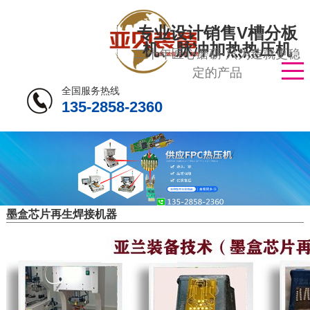
专业设计销售V槽分板
机、脉冲加热热压机
二十年匠心磨砺·只为造就更稳
定的产品
全国服务热线
135-2858-2360
墨盒芯片再生焊接机器