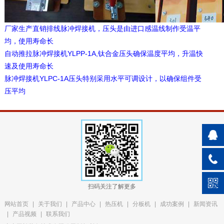
厂家生产直销排线脉冲焊接机，压头是由进口感温线制作受温平
均，使用寿命长
YLPP-1A,
自动推拉脉冲焊接机
钛合金压头确保温度平均，升温快
速及使用寿命长
YLPC-1A
脉冲焊接机
压头特别采用水平可调设计，以确保组件受
压平均
扫码关注了解更多
网站首页
|
关于我们
|
产品中心
|
热压机
|
分板机
|
成功案例
|
新闻资讯
|
产品视频
|
联系我们