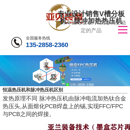
专业设计销售V槽分板
机、脉冲加热热压机
二十年匠心磨砺·只为造就更稳
定的产品
全国服务热线
135-2858-2360
恒温热压机和脉冲热压机区别
发热原理不同 脉冲热压机由脉冲电流加热钛合金
热压头,从面熔化PCB焊盘上的锡,实现FFC/FPC
与PCB之间的焊接。