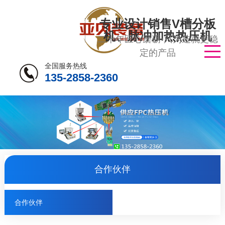
专业设计销售V槽分板
机、脉冲加热热压机
二十年匠心磨砺·只为造就更稳
定的产品
全国服务热线
135-2858-2360
合作伙伴
合作伙伴