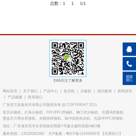
总数：1
1
1/1
扫码关注了解更多
网站首页
|
关于我们
|
产品中心
|
热压机
|
分板机
|
成功案例
|
新闻资讯
|
产品视频
|
联系我们
广东亚兰装备技术有限公司版权所有 @ COPYRIGHT 2011
亚贝分板机、灯条分板机、FPC/FFC焊锡机、铡刀式分板机、光通讯焊接机
墨盒芯片再生焊接机、光模块焊接机、脉冲加热热压机、光器件FPC焊接机
地址：广东省东莞市长安镇振安西路7号鑫永盛科技园A栋3楼
服务热线：13528582360
ICP备案：粤ICP备11043866号
【
百度统计
】