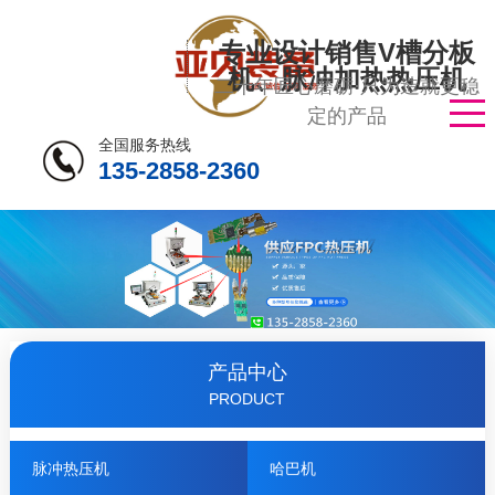
专业设计销售V槽分板
机、脉冲加热热压机
二十年匠心磨砺·只为造就更稳
定的产品
全国服务热线
135-2858-2360
产品中心
PRODUCT
脉冲热压机
哈巴机