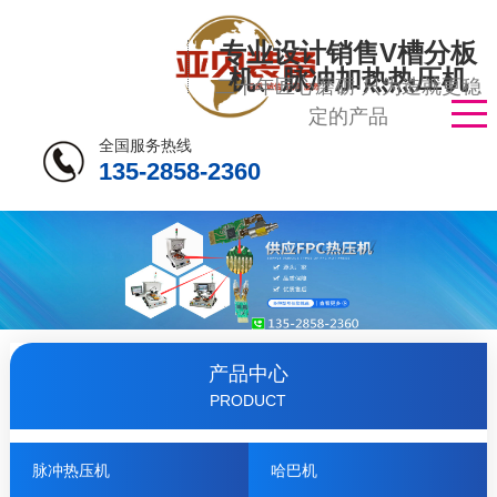
专业设计销售V槽分板
机、脉冲加热热压机
二十年匠心磨砺·只为造就更稳
定的产品
全国服务热线
135-2858-2360
产品中心
PRODUCT
脉冲热压机
哈巴机