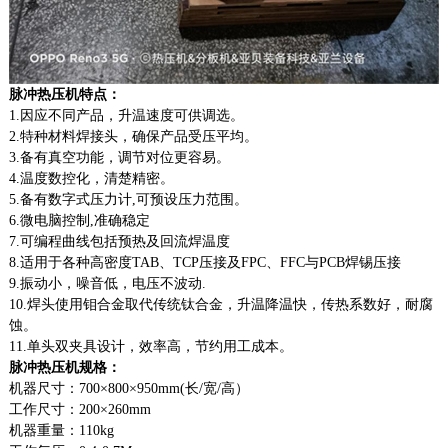
脉冲热压机特点：
1.因应不同产品，升温速度可供调选。
2.特种材料焊接头，确保产品受压平均。
3.备有真空功能，调节对位更容易。
4.温度数控化，清楚精密。
5.备有数字式压力计,可预设压力范围。
6.微电脑控制,准确稳定
7.可编程曲线包括预热及回流焊温度
8.适用于各种高密度TAB、TCP压接及FPC、FFC与PCB焊锡压接
9.振动小，噪音低，电压不波动.
10.焊头使用钼合金取代传统钛合金，升温降温快，传热系数好，耐腐
蚀。
11.单头双夹具设计，效率高，节约用工成本。
脉冲热压机规格：
机器尺寸：700×800×950mm(长/宽/高）
工作尺寸：200×260mm
机器重量：110kg