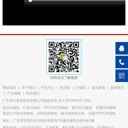
扫码关注了解更多
网站首页
|
关于我们
|
产品中心
|
热压机
|
分板机
|
成功案例
|
新闻资讯
|
产品视频
|
联系我们
广东亚兰装备技术有限公司版权所有 @ COPYRIGHT 2011
亚贝分板机、灯条分板机、FPC/FFC焊锡机、铡刀式分板机、光通讯焊接机
墨盒芯片再生焊接机、光模块焊接机、脉冲加热热压机、光器件FPC焊接机
地址：广东省东莞市长安镇振安西路7号鑫永盛科技园A栋3楼
服务热线：13528582360
ICP备案：粤ICP备11043866号
【
百度统计
】