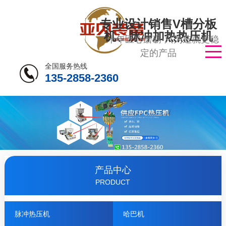
专业设计销售V槽分板
机、脉冲加热热压机
二十年匠心磨砺·只为造就更稳
定的产品
全国服务热线
135-2858-2360
产品中心
PRODUCT
脉冲热压机
哈巴机