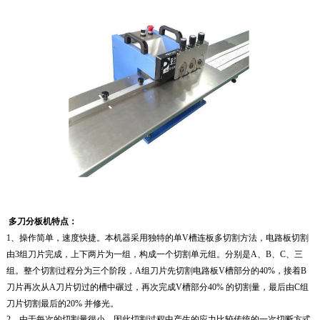
多刀分板机特点：
1
、操作简单，速度快捷。本机器采用独特的单V槽连板多切割方法，电路板切割
由3组刀片完成，上下两片为一组，构成一个切割单元组。分别是
A
、
B
、
C
、三
组。整个切割过程分为三个阶段，
A
组刀片先切割电路板V槽部分的
40%
，接着
B
刀片再次从
A
刀片切过的槽中碾过，再次完成V槽部分
40%
的切割量，最后由C组
刀片切割最后的
20%
并修光。
2、由于每次的切割量很小，因此切割过程中产生的应力比较传统的一次切断方式