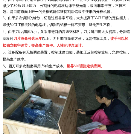
减少了
80%
以上应力，分割好的电路板边缘平整光滑，板面非常平整，不扭不
翘。是目前市面上唯一的走板式能保证切割后铝板不变形的分板机器。
3
、由于多次切割的缘故，切割过程非常平稳，大大提高了
V-CUT
槽的定位能力，
即使
V-CUT
槽很浅的电路板，切割后铝板一样不变形，避免产生不良。
4
、由于刀片切削力小，又采用进口的高速钢材料，刀片耐用度大大提高，分割铝
基板时
刀片寿命可达三年
以上。刀片调节简单方便，无需依靠工具，
徒手可以轻
松独立数字
调节，提高生产效率。人性化理念设计。
5
、设备配备有无极调速装置，控制速度自如，装加正反转控制旋钮，急停按钮，
提高生产效率。
6
、
圆刀可多次翻磨再用,节约生产成本。
世界500强指定供应商。