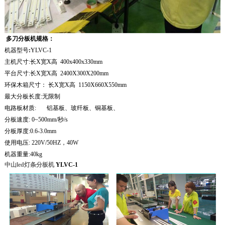
多刀分板机
规格：
机器型号
:
YLVC-1
主机尺寸
:
长
X
宽
X
高
400x400x330mm
平台尺寸
:
长
X
宽
X
高
2400X300X200mm
环保木箱尺寸：
长
X
宽
X
高
1150X660X550mm
最大分板长度
:
无限制
电路板材质
:
铝基板、玻纤板、铜基板、
分板速度
: 0~500mm/
秒
/s
分板厚度
:0.6-3.0mm
使用电压
: 220V/50HZ
，
40W
机器重量
:
40kg
中山led灯条分板机
YLVC-1