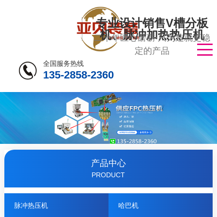
专业设计销售V槽分板
机、脉冲加热热压机
二十年匠心磨砺·只为造就更稳
定的产品
全国服务热线
135-2858-2360
产品中心
PRODUCT
脉冲热压机
哈巴机